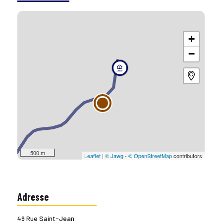
+
−
500 m
Leaflet
|
© Jawg
-
© OpenStreetMap
contributors
Adresse
49 Rue Saint-Jean