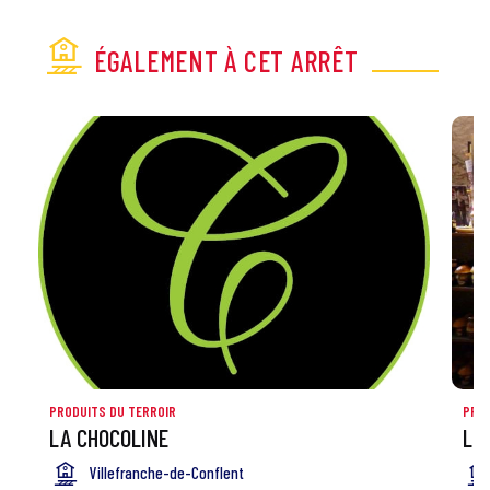
ÉGALEMENT À CET ARRÊT
PRODUITS DU TERROIR
PROD
LA CHOCOLINE
LA
Villefranche-de-Conflent