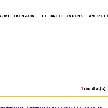
VRIR LE TRAIN JAUNE
LA LIGNE ET SES GARES
À VOIR ET 
1
résultat(s)
vous déplaçant uniquement en train puis à vélo ou à pied,
les