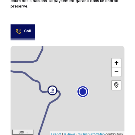
cours des 4 saisons. Dépaysement garanti dans un endroit
préservé.
Call
+
−
500 m
Leaflet
|
© Jawg
-
© OpenStreetMap
contributors