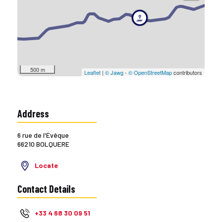
500 m
Leaflet
|
© Jawg
-
© OpenStreetMap
contributors
Address
6 rue de l'Évêque
66210 BOLQUERE
Locate
Contact Details
+33 4 68 30 09 51