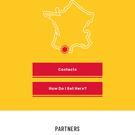
Contacts
How Do I Get Here?
PARTNERS