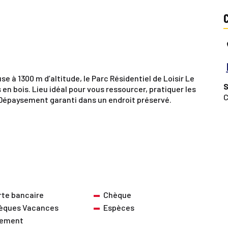
e à 1300 m d’altitude, le Parc Résidentiel de Loisir Le
S
en bois. Lieu idéal pour vous ressourcer, pratiquer les
C
. Dépaysement garanti dans un endroit préservé.
rte bancaire
Chèque
èques Vacances
Espèces
rement