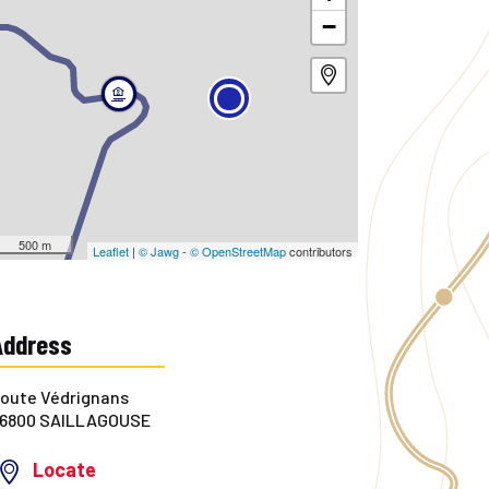
−
500 m
Leaflet
|
© Jawg
-
© OpenStreetMap
contributors
Address
oute Védrignans
6800 SAILLAGOUSE
Locate