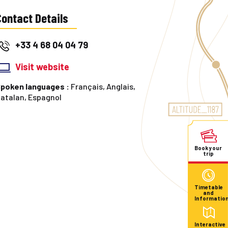
Contact Details
+33 4 68 04 04 79
Visit website
poken languages :
Français, Anglais,
atalan, Espagnol
Book your
trip
Timetable
and
Informatio
Interactive