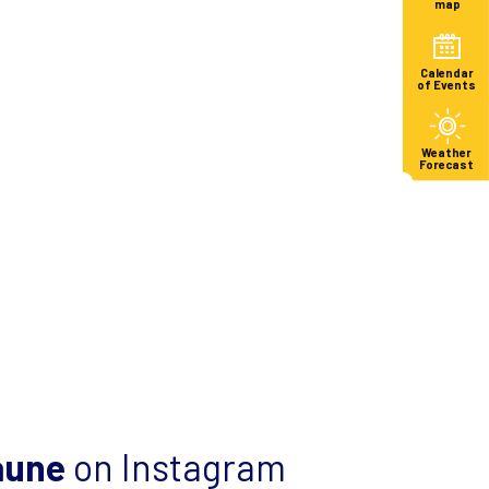
map
Calendar
of Events
Weather
Forecast
aune
on Instagram