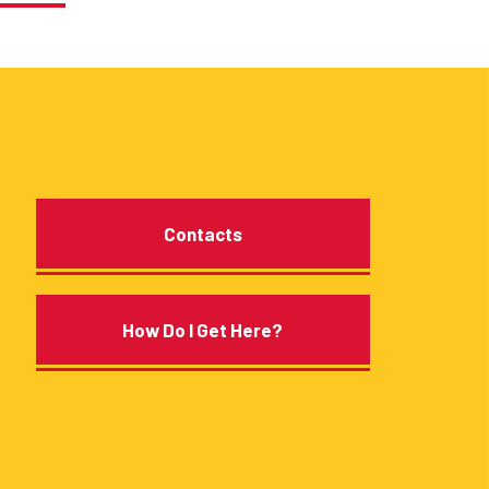
Contacts
How Do I Get Here?