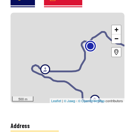
+
−
500 m
Leaflet
|
© Jawg
-
© OpenStreetMap
contributors
Address