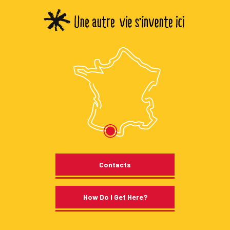
Contacts
How Do I Get Here?