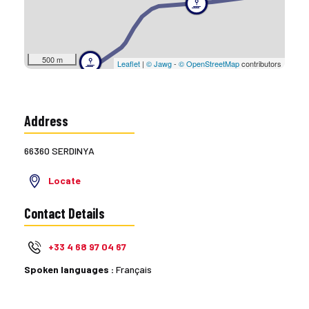
500 m
Leaflet
|
© Jawg
-
© OpenStreetMap
contributors
Address
66360 SERDINYA
Locate
Contact Details
+33 4 68 97 04 67
Spoken languages :
Français