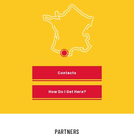
Contacts
How Do I Get Here?
PARTNERS