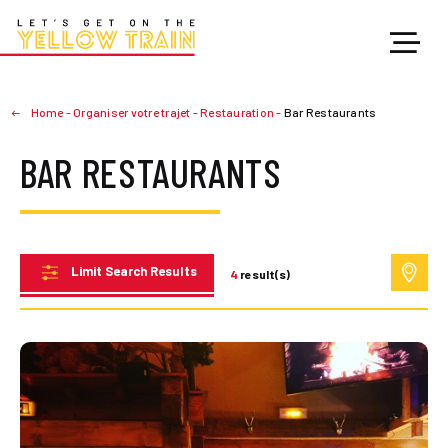
Home
-
Organiser votre trajet
-
Restauration
-
Bar Restaurants
BAR RESTAURANTS
Limit Search Results
4
result(s)