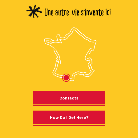
Contacts
How Do I Get Here?