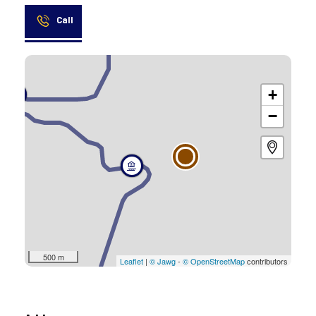
Call
+
−
500 m
Leaflet
|
© Jawg
-
© OpenStreetMap
contributors