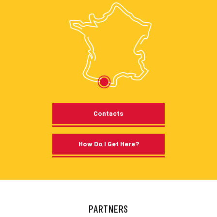
Contacts
How Do I Get Here?
PARTNERS