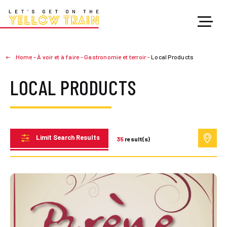
Home
-
À voir et à faire
-
Gastronomie et terroir
-
Local Products
LOCAL PRODUCTS
Limit Search Results
35
result(s)