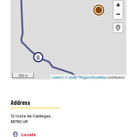
+
−
500 m
Leaflet
|
© Jawg
-
© OpenStreetMap
contributors
Address
12 route de Caldegas,
66760 UR
Locate