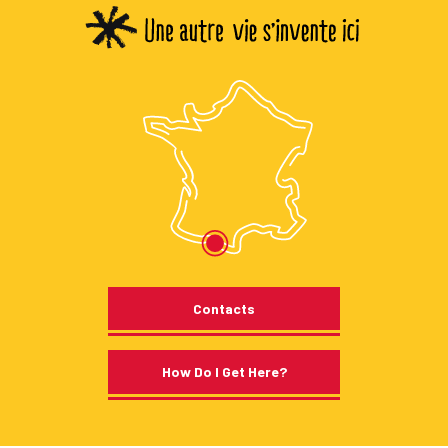
Contacts
How Do I Get Here?