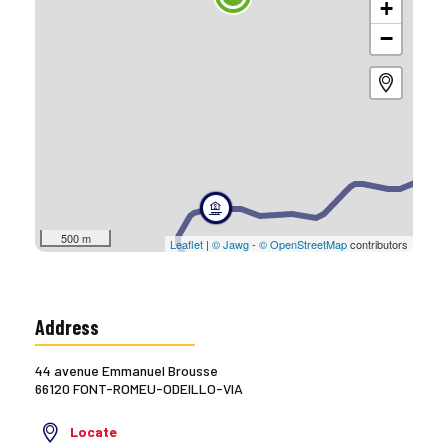
+
−
500 m
Leaflet
|
© Jawg
-
© OpenStreetMap
contributors
Address
44 avenue Emmanuel Brousse
66120 FONT-ROMEU-ODEILLO-VIA
Locate